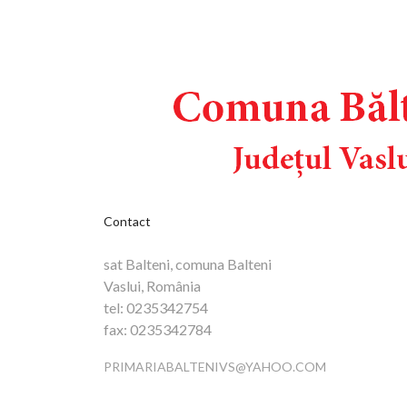
Contact
sat Balteni, comuna Balteni
Vaslui, România
tel:
0235342754
fax:
0235342784
PRIMARIABALTENIVS@YAHOO.COM