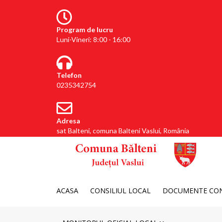
Program de lucru
Luni-Vineri: 8:00 - 16:00
Telefon
0235342754
Adresa
sat Balteni, comuna Balteni Vaslui, România
ACASA
CONSILIUL LOCAL
DOCUMENTE CON