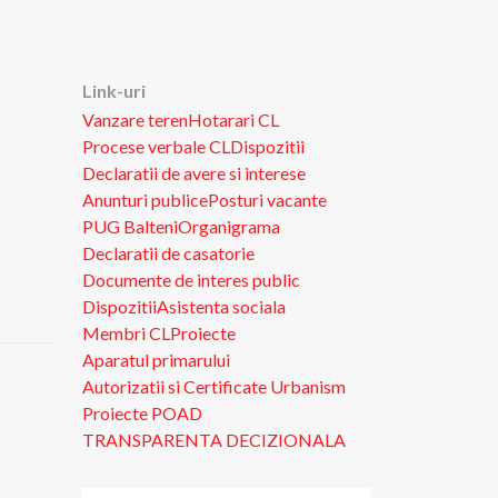
Link-uri
Vanzare teren
Hotarari CL
Procese verbale CL
Dispozitii
Declaratii de avere si interese
Anunturi publice
Posturi vacante
PUG Balteni
Organigrama
Declaratii de casatorie
Documente de interes public
Dispozitii
Asistenta sociala
Membri CL
Proiecte
Aparatul primarului
Autorizatii si Certificate Urbanism
Proiecte POAD
TRANSPARENTA DECIZIONALA