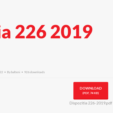
ia 226 2019
022
By
balteni
926 downloads
DOWNLOAD
(
PDF,
74 KB
)
Dispozitia 226-2019.pdf