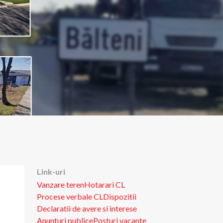
Link-uri
Vanzare teren
Hotarari CL
Procese verbale CL
Dispozitii
Declaratii de avere si interese
Anunturi publice
Posturi vacante