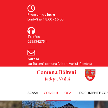
Program de lucru
Luni-Vineri: 8:00 - 16:00
Telefon
0235342754
Adresa
sat Balteni, comuna Balteni Vaslui, România
ACASA
CONSILIUL LOCAL
DOCUMENTE CON