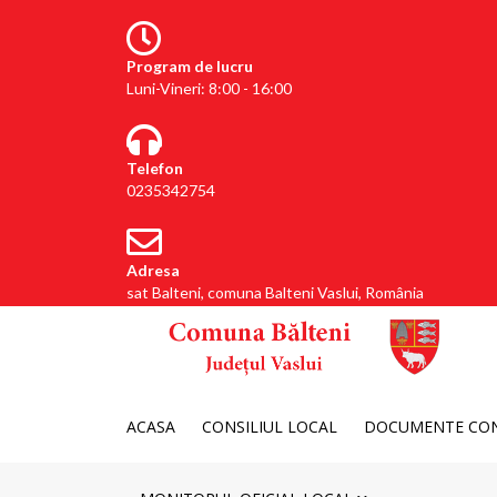
Program de lucru
Luni-Vineri: 8:00 - 16:00
Telefon
0235342754
Adresa
sat Balteni, comuna Balteni Vaslui, România
ACASA
CONSILIUL LOCAL
DOCUMENTE CON