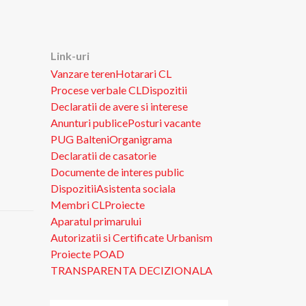
Link-uri
Vanzare teren
Hotarari CL
Procese verbale CL
Dispozitii
Declaratii de avere si interese
Anunturi publice
Posturi vacante
PUG Balteni
Organigrama
Declaratii de casatorie
Documente de interes public
Dispozitii
Asistenta sociala
Membri CL
Proiecte
Aparatul primarului
Autorizatii si Certificate Urbanism
Proiecte POAD
TRANSPARENTA DECIZIONALA