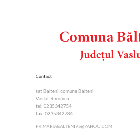
Contact
sat Balteni, comuna Balteni
Vaslui, România
tel:
0235342754
fax:
0235342784
PRIMARIABALTENIVS@YAHOO.COM