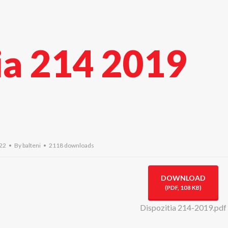
ia 214 2019
022
By
balteni
2118 downloads
DOWNLOAD
(
PDF,
108 KB
)
Dispozitia 214-2019.pdf