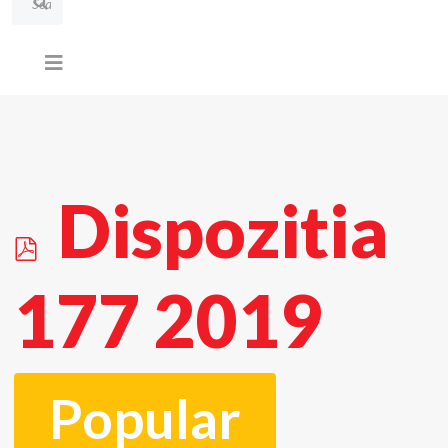
p
Dispozitia
d
177 2019
f
Popular