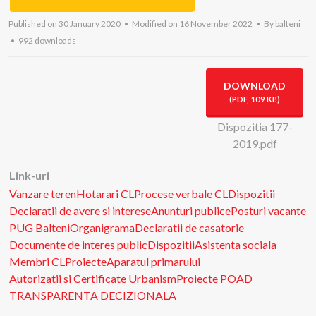
Published on 30 January 2020
Modified on 16 November 2022
By
balteni
992 downloads
DOWNLOAD
(
PDF,
109 KB
)
Dispozitia 177-
2019.pdf
Link-uri
Vanzare teren
Hotarari CL
Procese verbale CL
Dispozitii
Declaratii de avere si interese
Anunturi publice
Posturi vacante
PUG Balteni
Organigrama
Declaratii de casatorie
Documente de interes public
Dispozitii
Asistenta sociala
Membri CL
Proiecte
Aparatul primarului
Autorizatii si Certificate Urbanism
Proiecte POAD
TRANSPARENTA DECIZIONALA