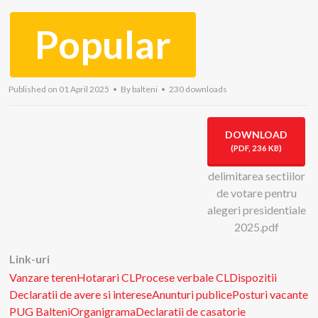
Popular
Published on 01 April 2025
By
balteni
230 downloads
DOWNLOAD
(
PDF,
236 KB
)
delimitarea sectiilor
de votare pentru
alegeri presidentiale
2025.pdf
Link-uri
Vanzare teren
Hotarari CL
Procese verbale CL
Dispozitii
Declaratii de avere si interese
Anunturi publice
Posturi vacante
PUG Balteni
Organigrama
Declaratii de casatorie