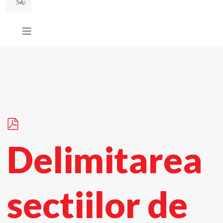
p
d
Delimitarea
f
sectiilor de